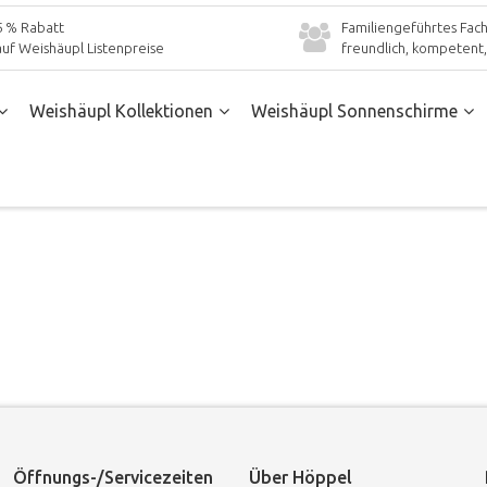
5 % Rabatt
Familiengeführtes Fach
auf Weishäupl Listenpreise
freundlich, kompetent, 
Weishäupl Kollektionen
Weishäupl Sonnenschirme
Öffnungs-/Servicezeiten
Über Höppel