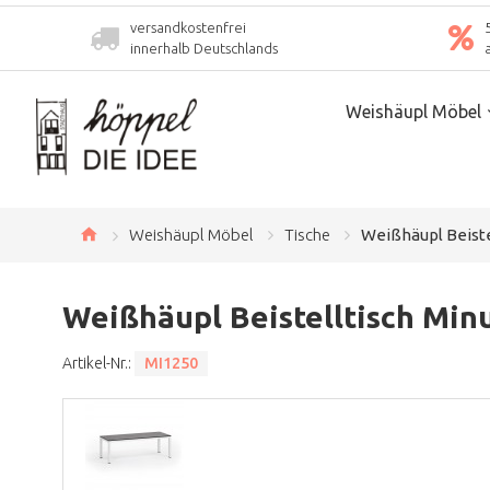
versandkostenfrei
innerhalb Deutschlands
Weishäupl Möbel
Weishäupl Möbel
Tische
Weißhäupl Beistel
Weißhäupl Beistelltisch Minu
Artikel-Nr.:
MI1250