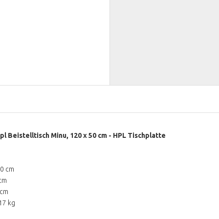
l Beistelltisch Minu, 120 x 50 cm - HPL Tischplatte
20 cm
 cm
 cm
17 kg