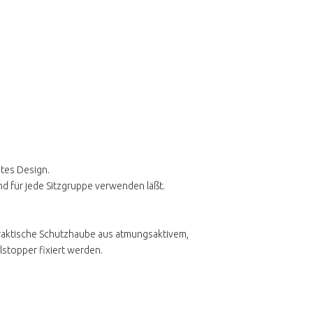
stes Design.
gend für jede Sitzgruppe verwenden läßt.
praktische Schutzhaube aus atmungsaktivem,
stopper fixiert werden.