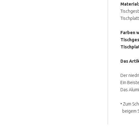
Material
Tischgest
Tischplat
Farben w
Tischges
Tischpla
Das Artik
Der niedr
Ein Beist
Das Alumi
• Zum Sch
beigem Sy