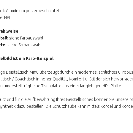
:
ell: Aluminium pulverbeschichtet
te: HPL
ahlweise:
tell:
siehe Farbauswahl
tte:
siehe Farbauswahl
elbild ist ein Farb-Beispiel
ige Beistelltisch Minu überzeugt durch ein modernes, schlichtes u. robu
elltisch / Coachtisch in hoher Qualität, Komfort u. Stil der sich hervorra
niumgestell trägt eine Tischplatte aus einer langlebigen HPL-Platte.
utz und für die Aufbewahrung Ihres Beistelltisches können Sie unsere 
nthetik dazu bestellen. Die Schutzhaube kann mittels Kordel und Kordel