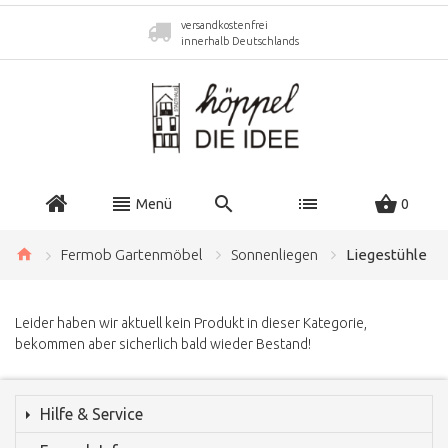
versandkostenfrei
Service-Hotline
innerhalb Deutschlands
+49 (0) 7161 96 81 37
Menü
0
Fermob Gartenmöbel
Sonnenliegen
Liegestühle
Leider haben wir aktuell kein Produkt in dieser Kategorie,
bekommen aber sicherlich bald wieder Bestand!
Hilfe & Service