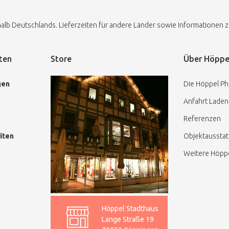
alb Deutschlands. Lieferzeiten für andere Länder sowie Informationen 
ten
Store
Über Höppe
gen
Die Höppel Ph
Anfahrt Laden
Referenzen
iten
Objektaussta
Weitere Höppe
Höppel Stadthaus
Lange Straße 19