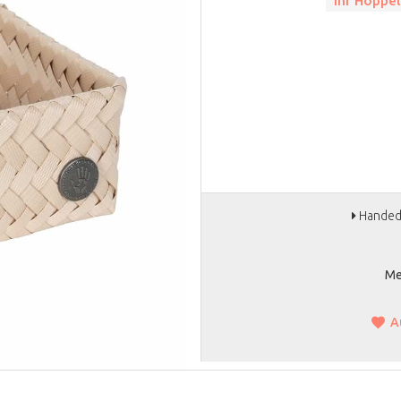
Ihr Höppel
Handed b
Me
A