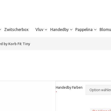
Zwitscherbox
Vluv
Handedby
Pappelina
Blomu
d by Korb Fit Tiny
Handedby Farben