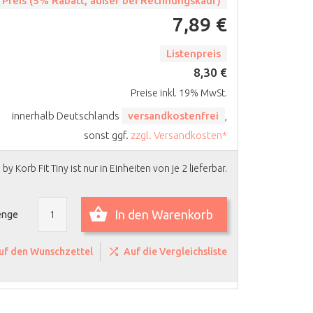
 Preis (5% Rabatt, außer bei Rechnungskauf)
7,89 €
Listenpreis
8,30 €
Preise inkl. 19% MwSt.
innerhalb Deutschlands
versandkostenfrei
,
sonst ggf.
zzgl. Versandkosten*
y Korb Fit Tiny ist nur in Einheiten von je 2 lieferbar.
In den Warenkorb
nge
uf den Wunschzettel
Auf die Vergleichsliste