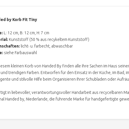
ed by Korb Fit Tiny
e:
L: 12 cm, B: 12 cm, H: 7 cm
rial:
Kunststoff (50 % aus recykeltem Kunststoff)
nschaften:
licht- u. farbecht, abwaschbar
e:
siehe Farbauswahl
iesem kleinen Korb von Handed By finden alle Ihre Sachen im Haus seinen 
und trendigen Farben. Entworfen für den Einsatz in der Küche, im Bad,
ligente und stilvolle Hilfe beim Organisieren Ihrer Schubladen oder Aufr
tigt in liebevoller, verantwortungsvoller Handarbeit aus recycelbaren Ma
nal Handed by, Niederlande, die führende Marke für handgefertigte gew