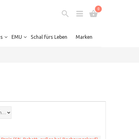
0
s
EMU
Schal fürs Leben
Marken