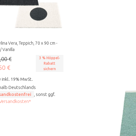
lina Vera, Teppich, 70 x 90 cm -
/ Vanilla
,00 €
3 % Höppel-
Rabatt
50 €
sichern
e inkl. 19% MwSt.
halb Deutschlands
sandkostenfrei
, sonst ggf.
 Versandkosten*