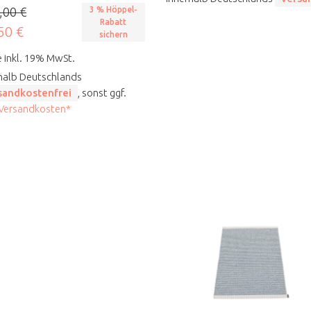
,00 €
3 % Höppel-
Rabatt
50 €
sichern
e inkl. 19% MwSt.
halb Deutschlands
sandkostenfrei
, sonst ggf.
 Versandkosten*