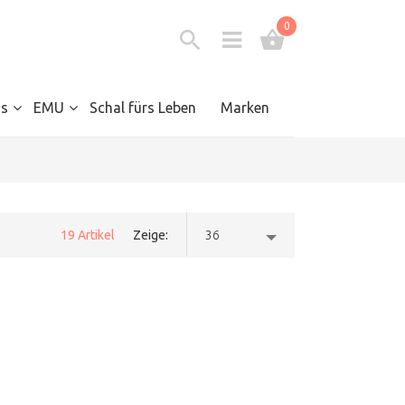
0
s
EMU
Schal fürs Leben
Marken
19 Artikel
Zeige
36