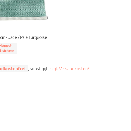
cm - Jade / Pale Turquoise
Höppel-
t sichern
ndkostenfrei
, sonst ggf.
zzgl. Versandkosten*