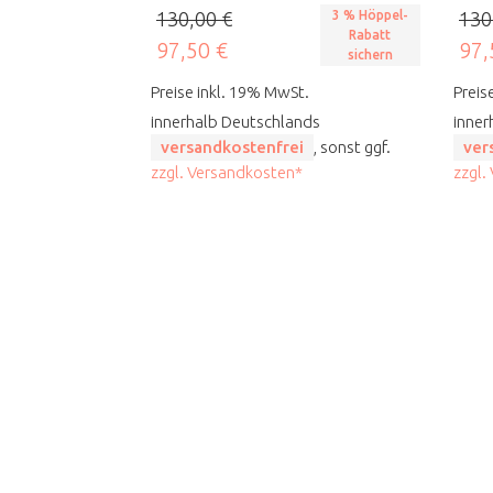
130,00 €
3 % Höppel-
130
Rabatt
97,50 €
97,
sichern
Preise inkl. 19% MwSt.
Preis
innerhalb Deutschlands
inner
versandkostenfrei
, sonst ggf.
ver
zzgl. Versandkosten*
zzgl.