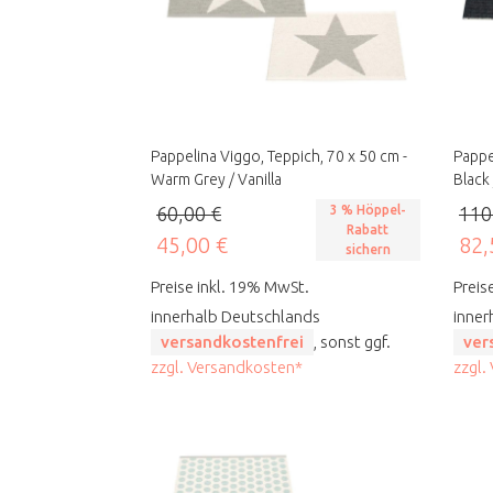
Pappelina Viggo, Teppich, 70 x 50 cm -
Pappe
Warm Grey / Vanilla
Black 
60,00 €
3 % Höppel-
110
Rabatt
45,00 €
82,
sichern
Preise inkl. 19% MwSt.
Preis
innerhalb Deutschlands
inner
versandkostenfrei
, sonst ggf.
ver
zzgl. Versandkosten*
zzgl.