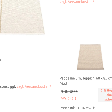
zzgl. Versandkosten*
a
Pappelina Effi, Teppich, 60 x 85 cm
Mud
, sonst ggf.
zzgl. Versandkosten*
130,00 €
3 % Höp
Raba
95,00 €
siche
Preise inkl. 19% MwSt.