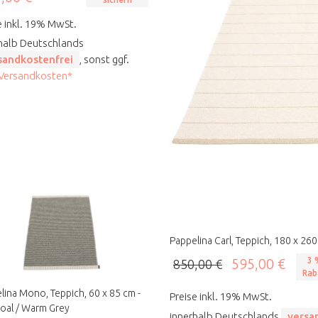
e inkl. 19% MwSt.
halb Deutschlands
sandkostenfrei
, sonst ggf.
 Versandkosten*
Pappelina Carl, Teppich, 180 x 260 
595,00 €
3 
850,00 €
Rab
lina Mono, Teppich, 60 x 85 cm -
Preise inkl. 19% MwSt.
oal / Warm Grey
innerhalb Deutschlands
versa