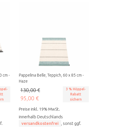
0 cm -
Pappelina Belle, Teppich, 60 x 85 cm -
Haze
ppel-
130,00 €
3 % Höppel-
tt
Rabatt
95,00 €
ern
sichern
Preise inkl. 19% MwSt.
innerhalb Deutschlands
f.
versandkostenfrei
, sonst ggf.