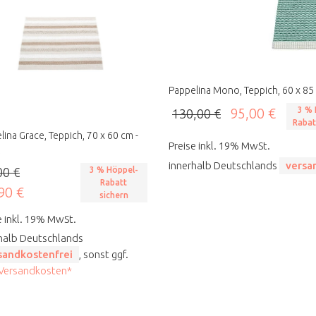
Pappelina Mono, Teppich, 60 x 85 
95,00 €
3 % 
130,00 €
Rabat
lina Grace, Teppich, 70 x 60 cm -
Preise inkl. 19% MwSt.
innerhalb Deutschlands
versa
00 €
3 % Höppel-
Rabatt
90 €
sichern
e inkl. 19% MwSt.
halb Deutschlands
sandkostenfrei
, sonst ggf.
 Versandkosten*