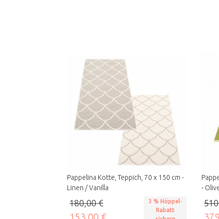
Pappelina Kotte, Teppich, 70 x 150 cm -
Pappe
Linen / Vanilla
- Oliv
180,00 €
3 % Höppel-
510
Rabatt
153,00 €
379
sichern