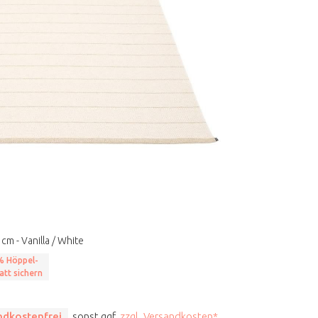
cm - Vanilla / White
% Höppel-
att sichern
ndkostenfrei
, sonst ggf.
zzgl. Versandkosten*