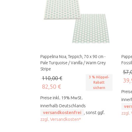
Pappelina Noa, Teppich, 70 x 90 cm -
Pappe
Pale Turquoise / Vanilla / Warm Grey
Fossil
Stripe
57,
110,00 €
3 % Höppel-
39,
Rabatt
82,50 €
sichern
Preis
Preise inkl. 19% MwSt.
inner
innerhalb Deutschlands
ver
versandkostenfrei
, sonst ggf.
zzgl.
zzgl. Versandkosten*