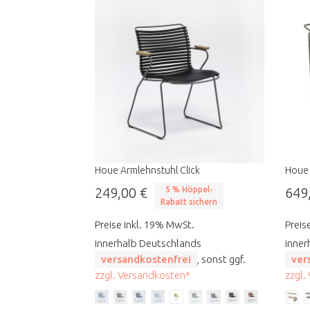
Houe Armlehnstuhl Click
Houe 
249,00 €
5 % Höppel-
649
Rabatt sichern
Preise inkl. 19% MwSt.
Preis
innerhalb Deutschlands
inner
versandkostenfrei
, sonst ggf.
ver
zzgl. Versandkosten*
zzgl.