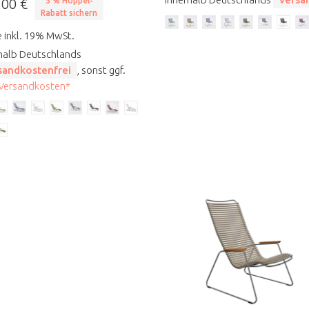
,00 €
5 % Höppel-
Rabatt sichern
e inkl. 19% MwSt.
halb Deutschlands
sandkostenfrei
, sonst ggf.
 Versandkosten*