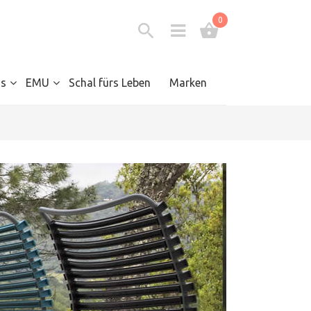
0
s
EMU
Schal fürs Leben
Marken