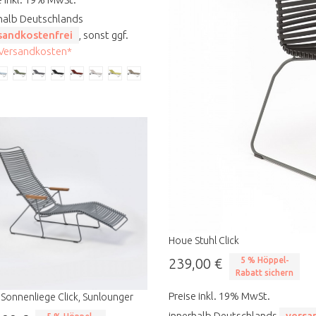
halb Deutschlands
sandkostenfrei
, sonst ggf.
 Versandkosten*
Houe Stuhl Click
239,00 €
5 % Höppel-
Rabatt sichern
Preise inkl. 19% MwSt.
Sonnenliege Click, Sunlounger
innerhalb Deutschlands
versa