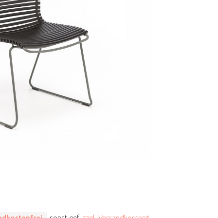
ndkostenfrei
, sonst ggf.
zzgl. Versandkosten*